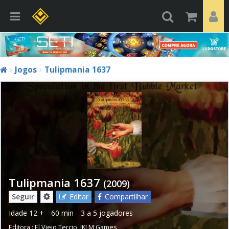
Jogos
Tulipmania 1637
Tulipmania 1637
(2009)
Seguir
Editar
Compartilhar
Idade
12 +
60 min
3 a 5 jogadores
Editora :
El Viejo Tercio
,
JKLM Games