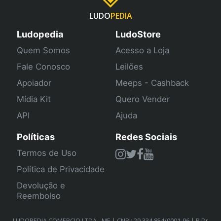
LUDO
PEDIA
Ludopedia
LudoStore
Quem Somos
Acesso a Loja
Fale Conosco
Leilões
Apoiador
Meeps - Cashback
Mídia Kit
Quero Vender
API
Ajuda
Políticas
Redes Sociais
Termos de Uso
Política de Privacidade
Devolução e
Reembolso
LUDOPEDIA COMERCIO LTDA - ME | CNPJ: 29.334.854/0001-96 | R Dr