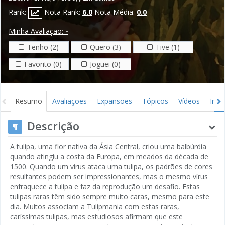
Rank:
Nota Rank:
6.0
Nota Média:
0.0
Minha Avaliação:
-
Tenho (2)
Quero (3)
Tive (1)
Favorito (0)
Joguei (0)
Resumo
Avaliações
Expansões
Tópicos
Vídeos
Ima
Descrição
A tulipa, uma flor nativa da Ásia Central, criou uma balbúrdia
quando atingiu a costa da Europa, em meados da década de
1500. Quando um vírus ataca uma tulipa, os padrões de cores
resultantes podem ser impressionantes, mas o mesmo vírus
enfraquece a tulipa e faz da reprodução um desafio. Estas
tulipas raras têm sido sempre muito caras, mesmo para este
dia. Muitos associam a Tulipmania com estas raras,
caríssimas tulipas, mas estudiosos afirmam que este