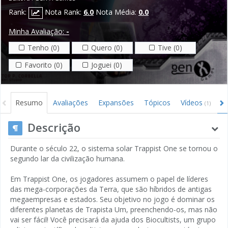
Rank:
Nota Rank:
6.0
Nota Média:
0.0
Minha Avaliação:
-
Tenho (0)
Quero (0)
Tive (0)
Favorito (0)
Joguei (0)
Resumo
Avaliações
Expansões
Tópicos
Vídeos
I
(1)
Descrição
Durante o século 22, o sistema solar Trappist One se tornou o
segundo lar da civilização humana.
Em Trappist One, os jogadores assumem o papel de líderes
das mega-corporações da Terra, que são híbridos de antigas
megaempresas e estados. Seu objetivo no jogo é dominar os
diferentes planetas de Trapista Um, preenchendo-os, mas não
vai ser fácil! Você precisará da ajuda dos Biocultists, um grupo