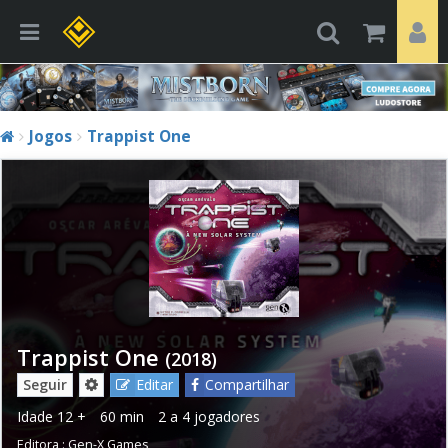
Jogos
Trappist One
Trappist One
(2018)
Seguir
Editar
Compartilhar
Idade
12 +
60 min
2 a 4 jogadores
Editora :
Gen-X Games