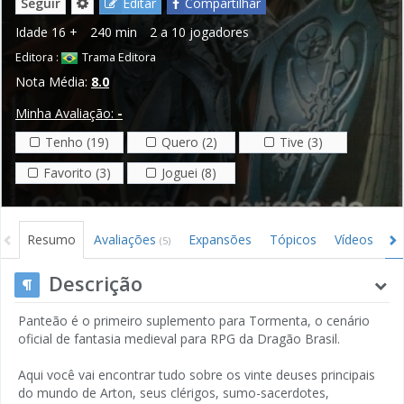
Seguir
Editar
Compartilhar
Idade
16 +
240 min
2 a 10 jogadores
Editora :
Trama Editora
Nota Média:
8.0
Minha Avaliação:
-
Tenho (19)
Quero (2)
Tive (3)
Favorito (3)
Joguei (8)
Resumo
Avaliações
Expansões
Tópicos
Vídeos
I
(5)
Descrição
Panteão é o primeiro suplemento para Tormenta, o cenário
oficial de fantasia medieval para RPG da Dragão Brasil.
Aqui você vai encontrar tudo sobre os vinte deuses principais
do mundo de Arton, seus clérigos, sumo-sacerdotes,