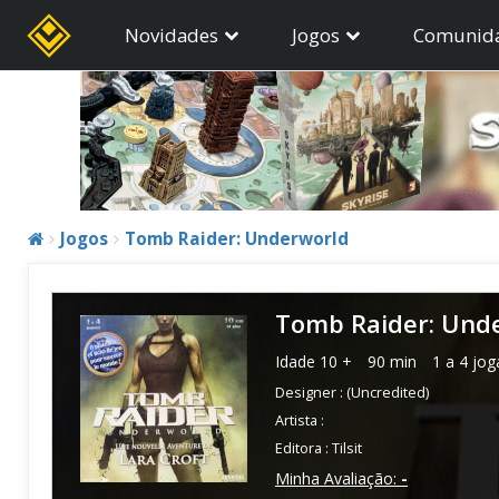
Novidades
Jogos
Comunid
Jogos
Tomb Raider: Underworld
Tomb Raider: Und
Idade
10 +
90 min
1 a 4 jo
Designer :
(Uncredited)
Artista :
Editora :
Tilsit
Minha Avaliação:
-