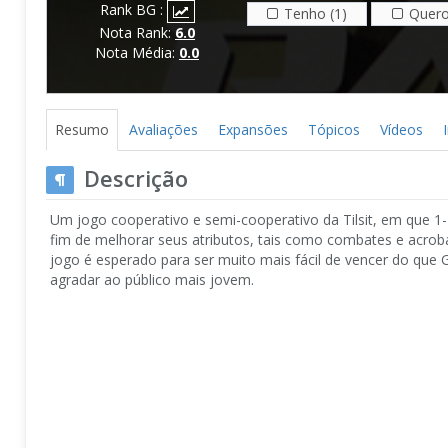
Rank BG :
Tenho (1)
Quero
Nota Rank:
6.0
Nota Média:
0.0
Resumo
Avaliações
Expansões
Tópicos
Vídeos
Descrição
Um jogo cooperativo e semi-cooperativo da Tilsit, em que 1-
fim de melhorar seus atributos, tais como combates e acrob
jogo é esperado para ser muito mais fácil de vencer do que 
agradar ao público mais jovem.