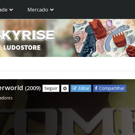
ade
Mercado
erworld
(2009)
Seguir
Editar
Compartilhar
gadores