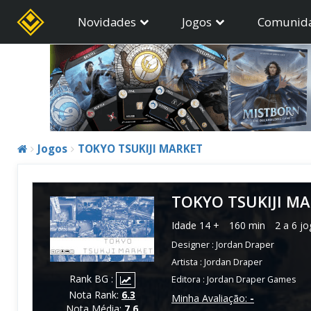
Novidades
Jogos
Comunid
Jogos
TOKYO TSUKIJI MARKET
TOKYO TSUKIJI M
Idade
14 +
160 min
2 a 6 j
Designer :
Jordan Draper
Artista :
Jordan Draper
Rank BG :
Editora :
Jordan Draper Games
Nota Rank:
6.3
Minha Avaliação:
-
Nota Média:
7.6