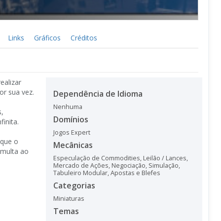
Links
Gráficos
Créditos
ealizar
or sua vez.
Dependência de Idioma
Nenhuma
s,
Domínios
inita.
Jogos Expert
 que o
Mecânicas
 multa ao
Especulação de Commodities
,
Leilão / Lances
,
Mercado de Ações
,
Negociação
,
Simulação
,
Tabuleiro Modular
,
Apostas e Blefes
Categorias
Miniaturas
Temas