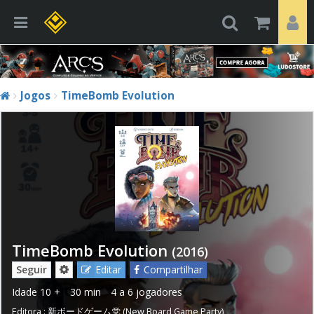
Jogos
TimeBomb Evolution
TimeBomb Evolution
(2016)
Seguir
Editar
Compartilhar
Idade
10 +
30 min
4 a 6 jogadores
Editora :
新ボードゲーム党 (New Board Game Party)