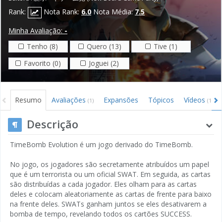
Rank:
Nota Rank:
6.0
Nota Média:
7.5
Minha Avaliação:
-
Tenho (8)
Quero (13)
Tive (1)
Favorito (0)
Joguei (2)
Resumo
Avaliações
Expansões
Tópicos
Vídeos
(1)
(1)
Descrição
TimeBomb Evolution é um jogo derivado do TimeBomb.
No jogo, os jogadores são secretamente atribuídos um papel
que é um terrorista ou um oficial SWAT. Em seguida, as cartas
são distribuídas a cada jogador. Eles olham para as cartas
deles e colocam aleatoriamente as cartas de frente para baixo
na frente deles. SWATs ganham juntos se eles desativarem a
bomba de tempo, revelando todos os cartões SUCCESS.