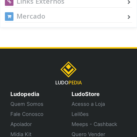
Links Externos
Mercado
LUDO
PEDIA
Ludopedia
LudoStore
Quem Somos
Acesso a Loja
Fale Conosco
Leilões
Apoiador
Meeps - Cashback
Mídia Kit
Quero Vender