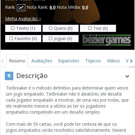
Rank:
Nota Rank:
6.0
Nota Média:
0.0
Minha Avaliação:
-
Tenho (1)
Quero (0)
Tive (0)
Favorito (0)
Joguei (0)
Resumo
Avaliações
Expansões
Tópicos
Vídeos
Ima
Descrição
TieBreaker é o método definitivo para determinar quem vence
um jogo empatado. TieBreaker não é aleatório; ele desafia
cada jogador empatado a mostrar, de uma vez por todas, que
ele realmente merece a vitória ao ter os jogadores
empatados competindo em um desafio simples.
Com mais de 50 cartas, você pode ter certeza de que os
jogos empatados serão resolvidos satisfatoriamente. Haverá