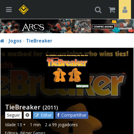
Jogos
TieBreaker
TieBreaker
(2011)
Seguir
Editar
Compartilhar
Idade
13 +
1 min
2 a 99 jogadores
Editora :
Bézier Games