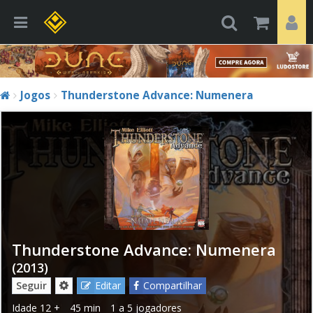
Jogos
Thunderstone Advance: Numenera
Thunderstone Advance: Numenera
(2013)
Seguir
Editar
Compartilhar
Idade
12 +
45 min
1 a 5 jogadores