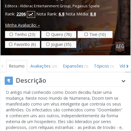
Editora :
Alderac Entertainment Group
,
Pegasus Spiele
Rank:
2206
Nota Rank:
6.8
Nota Média:
8.8
Minha Avaliação:
-
Tenho (23)
Quero (76)
Tive (10)
Favorito (6)
Joguei (35)
Resumo
Avaliações
Expansões
Tópicos
Víde
(21)
(1)
(1)
Descrição
O antigo mal conhecido como Doom decidiu fazer uma
mudança. Neste novo mundo de Numenera, Doom tem se
manifestado como um vírus inteligente que controla os seus
anfitriões. Os infectados são conhecidos como "Doomladen"
e conhecem uns aos outros, independentemente da forma
externa de um hospedeiro. Eles são liderados por seres
poderosos, com relíquias estranhas - as pedras de trovão - e,