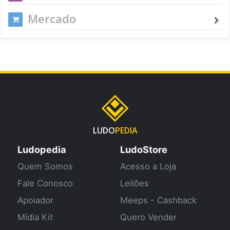
Mercado
LUDO
PEDIA
Ludopedia
LudoStore
Quem Somos
Acesso a Loja
Fale Conosco
Leilões
Apoiador
Meeps - Cashback
Mídia Kit
Quero Vender