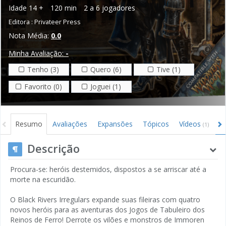
Idade
14 +
120 min
2 a 6 jogadores
Editora :
Privateer Press
Nota Média:
0.0
Minha Avaliação:
-
Tenho (3)
Quero (6)
Tive (1)
Favorito (0)
Joguei (1)
Resumo
Avaliações
Expansões
Tópicos
Vídeos
I
(1)
Descrição
Procura-se: heróis destemidos, dispostos a se arriscar até a
morte na escuridão.
O Black Rivers Irregulars expande suas fileiras com quatro
novos heróis para as aventuras dos Jogos de Tabuleiro dos
Reinos de Ferro! Derrote os vilões e monstros de Immoren