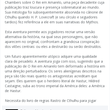
Chambers sobre O Rei em Amarelo, uma peça decadente cuja
publicação traz loucura e presença sobrenatural ao mundo.
Sua mitologia foi subsequentemente absorvida no cânone de
Cthulhu quando H. P. Lovecraft (e seu círculo e seguidores
tardios) fez referência a ele em suas narrativas do Mythos.
Esta aventura permite aos jogadores recriar uma versão
alternativa da história, na qual seus personagens, que não
aparecem no original, confrontam a grandiosa conspiração
dos vilões centrais: ou eles a destruirão ou serão destruídos.
Um futuro aparentemente utópico adquire uma qualidade
clara de pesadelo. A aventura joga com isso, sugerindo que a
publicação de O Rei em Amarelo tem deformado a história em
uma direção perturbadora. Os seres alienígenas descritos na
peça são tão reais quanto os antagonistas acreditam que
sejam. Eles querem que o herdeiro literal de Hastur, Hildred
Castaigne, suba ao trono imperial da América deles: a América
de Hastur.
Necessita do livro de regras Rastro de Cthulhu para jogar