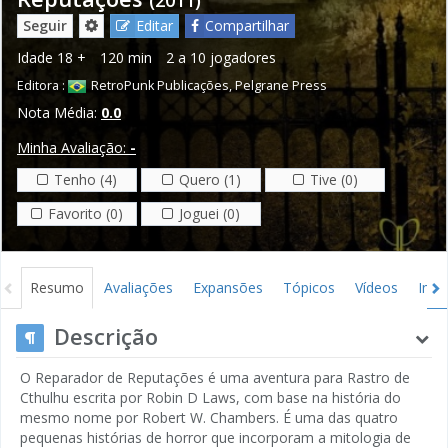
Seguir
Editar
Compartilhar
Idade
18 +
120 min
2 a 10 jogadores
Editora :
RetroPunk Publicações
,
Pelgrane Press
Nota Média:
0.0
Minha Avaliação:
-
Tenho (4)
Quero (1)
Tive (0)
Favorito (0)
Joguei (0)
Resumo
Avaliações
Expansões
Tópicos
Vídeos
Ima
Gráficos
Créditos
Descrição
O Reparador de Reputações é uma aventura para Rastro de
Cthulhu escrita por Robin D Laws, com base na história do
mesmo nome por Robert W. Chambers. É uma das quatro
pequenas histórias de horror que incorporam a mitologia de