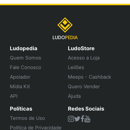
LUDO
PEDIA
Ludopedia
LudoStore
Quem Somos
Acesso a Loja
Fale Conosco
Leilões
Apoiador
Meeps - Cashback
Mídia Kit
Quero Vender
API
Ajuda
Políticas
Redes Sociais
Termos de Uso
Política de Privacidade