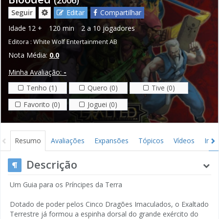
Seguir
Editar
Compartilhar
Idade
12 +
120 min
2 a 10 jogadores
Editora :
White Wolf Entertainment AB
Nota Média:
0.0
Minha Avaliação:
-
Tenho (1)
Quero (0)
Tive (0)
Favorito (0)
Joguei (0)
Resumo
Avaliações
Expansões
Tópicos
Vídeos
Ima
Descrição
Um Guia para os Príncipes da Terra
Dotado de poder pelos Cinco Dragões Imaculados, o Exaltado
Terrestre já formou a espinha dorsal do grande exército do