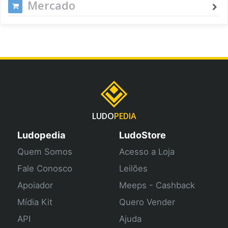
Mercado
LUDO
PEDIA
Ludopedia
LudoStore
Quem Somos
Acesso a Loja
Fale Conosco
Leilões
Apoiador
Meeps - Cashback
Mídia Kit
Quero Vender
API
Ajuda