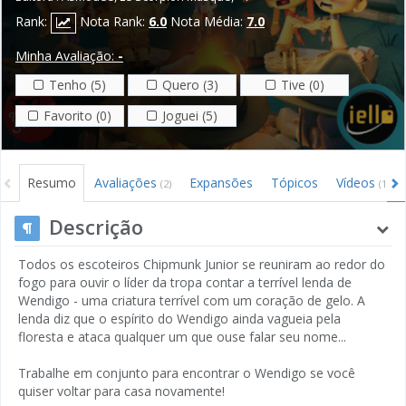
Rank:
Nota Rank:
6.0
Nota Média:
7.0
Minha Avaliação:
-
Tenho (5)
Quero (3)
Tive (0)
Favorito (0)
Joguei (5)
Resumo
Avaliações
Expansões
Tópicos
Vídeos
(2)
(1)
Descrição
Todos os escoteiros Chipmunk Junior se reuniram ao redor do
fogo para ouvir o líder da tropa contar a terrível lenda de
Wendigo - uma criatura terrível com um coração de gelo. A
lenda diz que o espírito do Wendigo ainda vagueia pela
floresta e ataca qualquer um que ouse falar seu nome...
Trabalhe em conjunto para encontrar o Wendigo se você
quiser voltar para casa novamente!