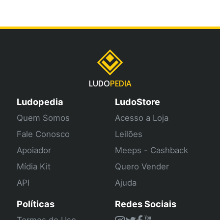
LUDO
PEDIA
Ludopedia
LudoStore
Quem Somos
Acesso a Loja
Fale Conosco
Leilões
Apoiador
Meeps - Cashback
Mídia Kit
Quero Vender
API
Ajuda
Políticas
Redes Sociais