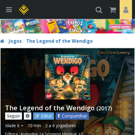
Jogos
The Legend of the Wendigo
The Legend of the Wendigo
(2017)
Seguir
Editar
Compartilhar
Idade
6 +
10 min
2 a 6 jogadores
Editora :
Asmodee
,
Le Scorpion Masqué
,
+1