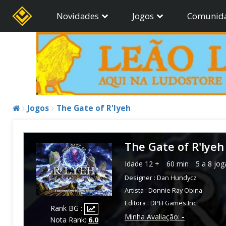
Novidades
Jogos
Comunid
Jogos
The Gate of R'lyeh
The Gate of R'lyeh
Idade
12 +
60 min
5 a 8 jo
Designer :
Dan Hundycz
Artista :
Donnie Ray Obina
Editora :
DPH Games Inc
Rank BG :
Minha Avaliação:
-
Nota Rank:
6.0