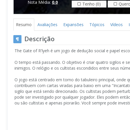
Nota Média:
0.0
Tenho (0)
Quero
Resumo
Avaliações
Expansões
Tópicos
Vídeos
Descrição
The Gate of R'lyeh é um jogo de dedução social e papel esco
O tempo está passando. O objetivo é criar quatro sigilos e s
inimigos. O relógio e os cultistas escondidos entre seus núm
O jogo está centrado em torno do tabuleiro principal, onde q
contribuem com cartas viradas para baixo em uma "Incantati
sigilo que está sendo direcionado. Os cultistas podem pertu
pode ser investigado por qualquer jogador. Eles podem ent
ou são cultistas e apenas piorarão. Você sempre pode investi