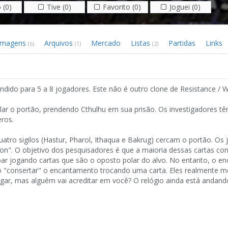
 (0)
Tive (0)
Favorito (0)
Joguei (0)
Imagens
Arquivos
Mercado
Listas
Partidas
Links
(6)
(1)
(2)
ndido para 5 a 8 jogadores. Este não é outro clone de Resistance / 
elar o portão, prendendo Cthulhu em sua prisão. Os investigadores t
eros.
uatro sigilos (Hastur, Pharol, Ithaqua e Bakrug) cercam o portão. Os
on". O objetivo dos pesquisadores é que a maioria dessas cartas co
rbar jogando cartas que são o oposto polar do alvo. No entanto, o 
ão "consertar" o encantamento trocando uma carta. Eles realmente m
gar, mas alguém vai acreditar em você? O relógio ainda está andando