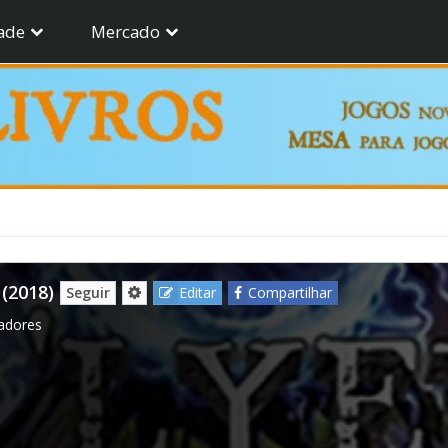
ade
Mercado
(2018)
Seguir
Editar
Compartilhar
gadores