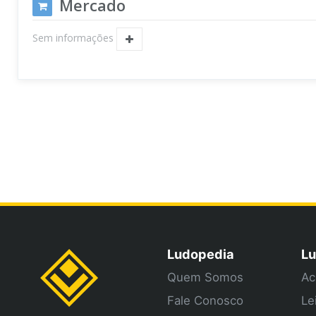
Mercado
Sem informações
Ludopedia
Lu
Quem Somos
Ac
Fale Conosco
Le