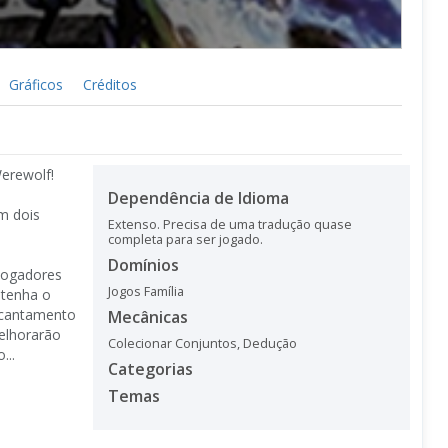
Gráficos
Créditos
Werewolf!
Dependência de Idioma
êm dois
Extenso. Precisa de uma tradução quase
completa para ser jogado.
Domínios
 jogadores
Jogos Família
ntenha o
encantamento
Mecânicas
elhorarão
Colecionar Conjuntos
,
Dedução
...
Categorias
Temas