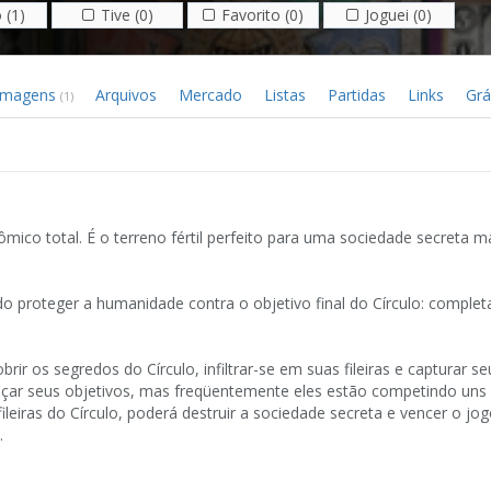
 (1)
Tive (0)
Favorito (0)
Joguei (0)
Imagens
Arquivos
Mercado
Listas
Partidas
Links
Grá
(1)
ico total. É o terreno fértil perfeito para uma sociedade secreta m
.
o proteger a humanidade contra o objetivo final do Círculo: comple
r os segredos do Círculo, infiltrar-se em suas fileiras e capturar se
çar seus objetivos, mas freqüentemente eles estão competindo uns 
fileiras do Círculo, poderá destruir a sociedade secreta e vencer o jo
.