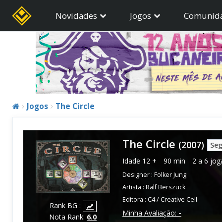
Novidades
Jogos
Comunid
Jogos
The Circle
The Circle
(2007)
Seg
Idade
12 +
90 min
2 a 6 jo
Designer :
Folker Jung
Artista :
Ralf Berszuck
Editora :
C4 / Creative Cell
Rank BG :
Minha Avaliação:
-
Nota Rank:
6.0