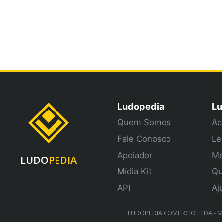
Ludopedia
Lu
Quem Somos
Ac
Fale Conosco
Le
Apoiador
Me
LUDO
PEDIA
Mídia Kit
Qu
API
Aj
LUDOPEDIA COMERCIO LTDA - ME 