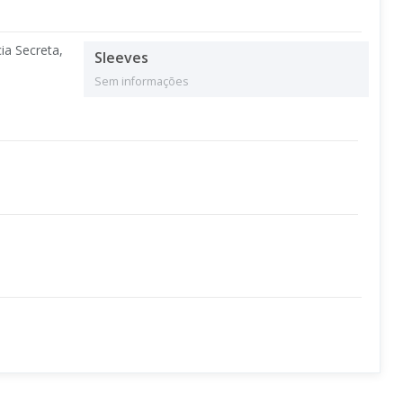
ia Secreta,
Sleeves
Sem informações