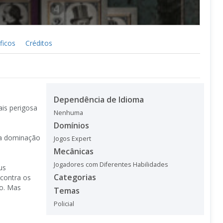
ficos
Créditos
Dependência de Idioma
ais perigosa
Nenhuma
Domínios
ta dominação
Jogos Expert
Mecânicas
Jogadores com Diferentes Habilidades
us
Categorias
contra os
go. Mas
Temas
Policial