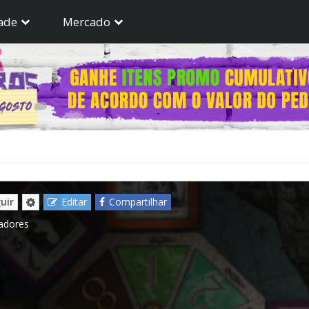
ade
Mercado
uir
Editar
Compartilhar
gadores