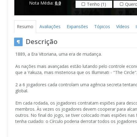
Nota Média:
0.0
Tenho (1)
Quero
Resumo
Avaliações
Expansões
Tópicos
Vídeos
Descrição
1889, a Era Vitoriana, uma era de mudança.
As nações mais avançadas estão lutando pelo controle econôm
que a Yakuza, mais misteriosa que os Illuminati - "The Circle"
2 a 6 jogadores cada controlam uma agência secreta tentand
global.
Em cada rodada, os jogadores contratam espiões para descobri
membros. Às vezes os jogadores devem cooperar para alcan
outros. No final do jogo, se tiver colocado mais espiões nas 
tenha cuidado: o Círculo poderia derrotar todos os jogadores