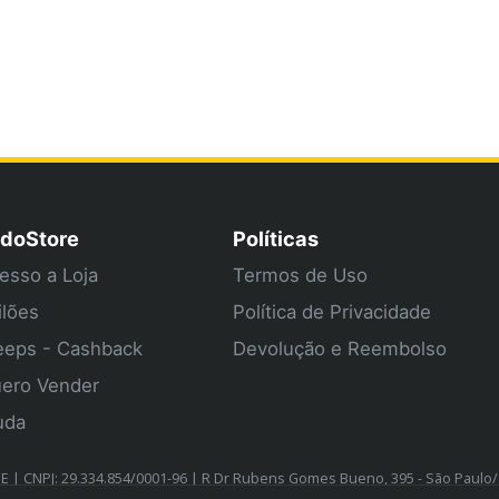
doStore
Políticas
esso a Loja
Termos de Uso
ilões
Política de Privacidade
eps - Cashback
Devolução e Reembolso
ero Vender
uda
| CNPJ: 29.334.854/0001-96 | R Dr Rubens Gomes Bueno, 395 - São Paulo