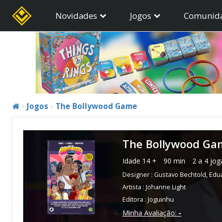
Novidades
Jogos
Comunid
Jogos
The Bollywood Game
The Bollywood Ga
Idade
14 +
90 min
2 a 4 jo
Designer :
Gustavo Bechtold
,
Edu
Artista :
Johanne Light
Editora :
Joguinhu
Minha Avaliação:
-