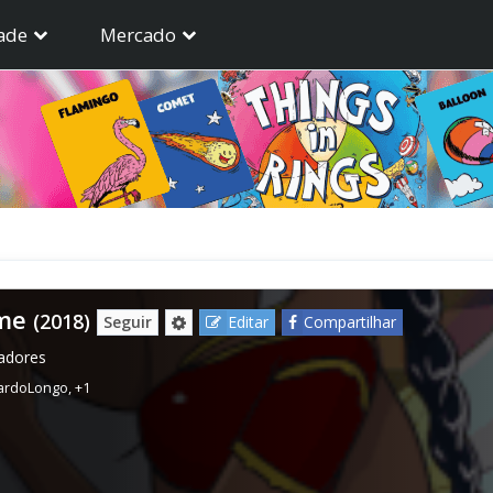
ade
Mercado
me
(2018)
Seguir
Editar
Compartilhar
gadores
ardoLongo
,
+1