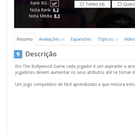
Rank BG :
Tenho (4)
Quero
Nota Rank:
6.2
Nota Média:
8.3
Resumo
Avaliações
Expansões
Tópicos
Víde
(4)
(1)
Descrição
Em The Bollywood Game cada jogador é um aspirante a ator 
jogadores devem aumentar os seus atributos até se tornar di
Um jogo competitivo de fácil aprendizado e que mistura estra