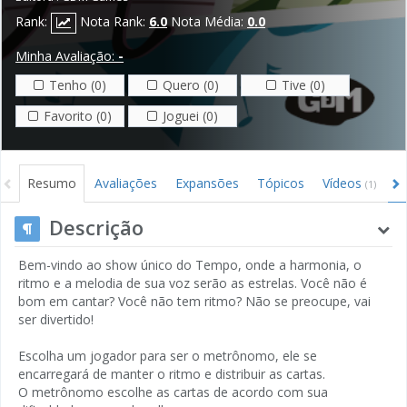
Rank:
Nota Rank:
6.0
Nota Média:
0.0
Minha Avaliação:
-
Tenho (0)
Quero (0)
Tive (0)
Favorito (0)
Joguei (0)
Resumo
Avaliações
Expansões
Tópicos
Vídeos
I
(1)
Descrição
Bem-vindo ao show único do Tempo, onde a harmonia, o
ritmo e a melodia de sua voz serão as estrelas. Você não é
bom em cantar? Você não tem ritmo? Não se preocupe, vai
ser divertido!
Escolha um jogador para ser o metrônomo, ele se
encarregará de manter o ritmo e distribuir as cartas.
O metrônomo escolhe as cartas de acordo com sua