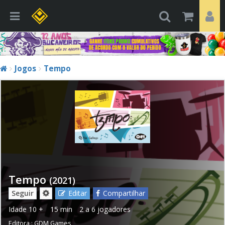
Jogos
Tempo
Tempo
(2021)
Seguir
Editar
Compartilhar
Idade
10 +
15 min
2 a 6 jogadores
Editora :
GDM Games