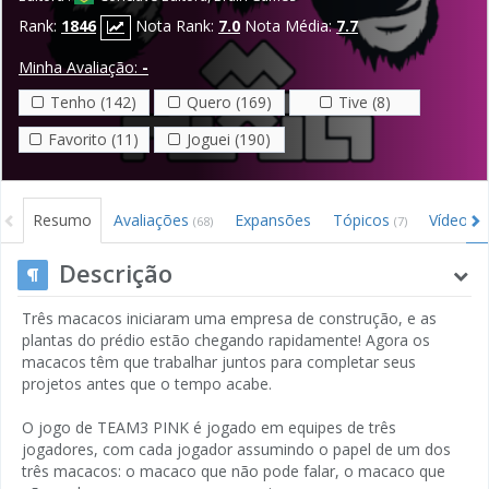
Rank:
1846
Nota Rank:
7.0
Nota Média:
7.7
Minha Avaliação:
-
Tenho (142)
Quero (169)
Tive (8)
Favorito (11)
Joguei (190)
Resumo
Avaliações
Expansões
Tópicos
Vídeos
(68)
(7)
(
Descrição
Três macacos iniciaram uma empresa de construção, e as
plantas do prédio estão chegando rapidamente! Agora os
macacos têm que trabalhar juntos para completar seus
projetos antes que o tempo acabe.
O jogo de TEAM3 PINK é jogado em equipes de três
jogadores, com cada jogador assumindo o papel de um dos
três macacos: o macaco que não pode falar, o macaco que