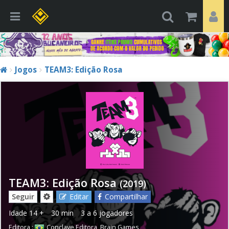
Jogos
TEAM3: Edição Rosa
TEAM3: Edição Rosa
(2019)
Seguir
Editar
Compartilhar
Idade
14 +
30 min
3 a 6 jogadores
Editora :
Conclave Editora
,
Brain Games