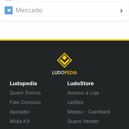
Mercado
LUDO
PEDIA
Ludopedia
LudoStore
Quem Somos
Acesso a Loja
Fale Conosco
Leilões
Apoiador
Meeps - Cashback
Mídia Kit
Quero Vender