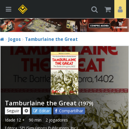
Jogos
Tamburlaine the Great
Tamburlaine the Great
(1979)
Seguir
Editar
Compartilhar
Idade
12 +
90 min
2 jogadores
Editora :
SPI (Simulations Publications, Inc.)