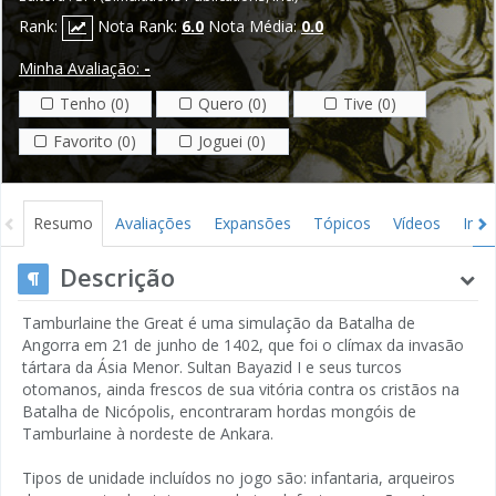
Rank:
Nota Rank:
6.0
Nota Média:
0.0
Minha Avaliação:
-
Tenho (0)
Quero (0)
Tive (0)
Favorito (0)
Joguei (0)
Resumo
Avaliações
Expansões
Tópicos
Vídeos
Ima
Descrição
Tamburlaine the Great é uma simulação da Batalha de
Angorra em 21 de junho de 1402, que foi o clímax da invasão
tártara da Ásia Menor. Sultan Bayazid I e seus turcos
otomanos, ainda frescos de sua vitória contra os cristãos na
Batalha de Nicópolis, encontraram hordas mongóis de
Tamburlaine à nordeste de Ankara.
Tipos de unidade incluídos no jogo são: infantaria, arqueiros