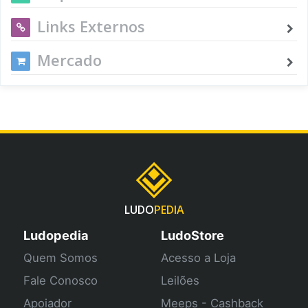
Links Externos
Mercado
LUDO
PEDIA
Ludopedia
LudoStore
Quem Somos
Acesso a Loja
Fale Conosco
Leilões
Apoiador
Meeps - Cashback