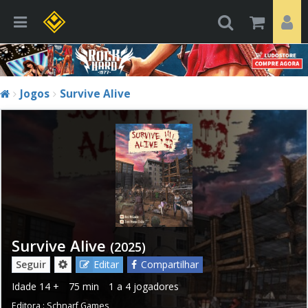
Jogos
Survive Alive
Survive Alive
(2025)
Seguir
Editar
Compartilhar
Idade
14 +
75 min
1 a 4 jogadores
Editora :
Schnarf Games