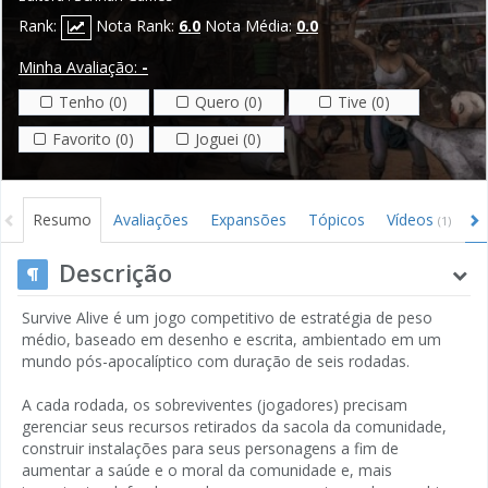
Rank:
Nota Rank:
6.0
Nota Média:
0.0
Minha Avaliação:
-
Tenho (0)
Quero (0)
Tive (0)
Favorito (0)
Joguei (0)
Resumo
Avaliações
Expansões
Tópicos
Vídeos
I
(1)
Descrição
Survive Alive é um jogo competitivo de estratégia de peso
médio, baseado em desenho e escrita, ambientado em um
mundo pós-apocalíptico com duração de seis rodadas.
A cada rodada, os sobreviventes (jogadores) precisam
gerenciar seus recursos retirados da sacola da comunidade,
construir instalações para seus personagens a fim de
aumentar a saúde e o moral da comunidade e, mais