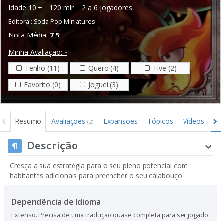
Idade
10 +
120 min
2 a 6 jogadores
Editora :
Soda Pop Miniatures
Nota Média:
7.5
Minha Avaliação:
-
Tenho (11)
Quero (4)
Tive (2)
Favorito (0)
Joguei (3)
Resumo
Avaliações
Expansões
Tópicos
Vídeos
I
(2)
Descrição
Cresça a sua estratégia para o seu pleno potencial com
habitantes adicionais para preencher o seu calabouço.
Dependência de Idioma
Extenso. Precisa de uma tradução quase completa para ser jogado.