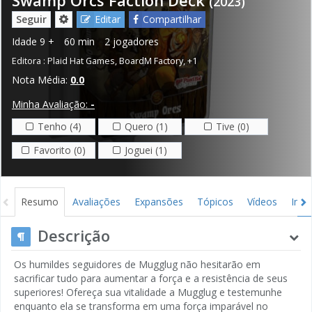
(2023)
Seguir
Editar
Compartilhar
Idade
9 +
60 min
2 jogadores
Editora :
Plaid Hat Games
,
BoardM Factory
,
+1
Nota Média:
0.0
Minha Avaliação:
-
Tenho (4)
Quero (1)
Tive (0)
Favorito (0)
Joguei (1)
Resumo
Avaliações
Expansões
Tópicos
Vídeos
Ima
Descrição
Os humildes seguidores de Mugglug não hesitarão em
sacrificar tudo para aumentar a força e a resistência de seus
superiores! Ofereça sua vitalidade a Mugglug e testemunhe
enquanto ela se transforma em uma força imparável no