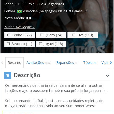
Idade
9 +
30 min
2 a 4 jogadores
Editora :
Asmodee (Galápagos)
,
Plaid Hat Games
,
+1
Nota Média:
8.0
Minha Avaliação:
-
Tenho (327)
Quero (24)
Tive (113)
Favorito (11)
Joguei (118)
Resumo
Avaliações
Expansões
Tópicos
Vídeos
(102)
(1)
Descrição
Os mercenários de Itharia se cansaram de se aliar a outras
facções e agora possuem também sua própria força reunida.
Sob o comando de Rallul, estas novas unidades repletas de
magia trarão ainda mais vida ao seu Summoner Wars!