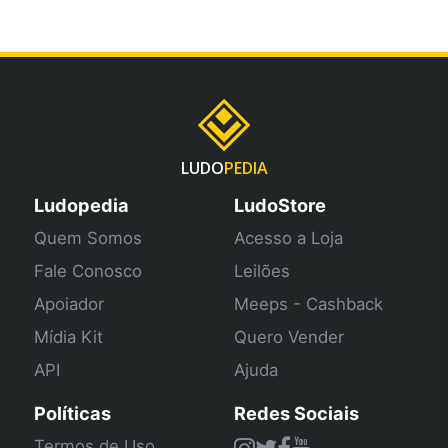
LUDO
PEDIA
Ludopedia
LudoStore
Quem Somos
Acesso a Loja
Fale Conosco
Leilões
Apoiador
Meeps - Cashback
Mídia Kit
Quero Vender
API
Ajuda
Políticas
Redes Sociais
Termos de Uso