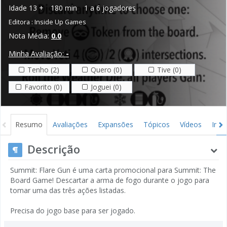
Idade
13 +
180 min
1 a 6 jogadores
Editora :
Inside Up Games
Nota Média:
0.0
Minha Avaliação:
-
Tenho (2)
Quero (0)
Tive (0)
Favorito (0)
Joguei (0)
Resumo
Avaliações
Expansões
Tópicos
Vídeos
Ima
Descrição
Summit: Flare Gun é uma carta promocional para Summit: The
Board Game! Descartar a arma de fogo durante o jogo para
tomar uma das três ações listadas.
Precisa do jogo base para ser jogado.