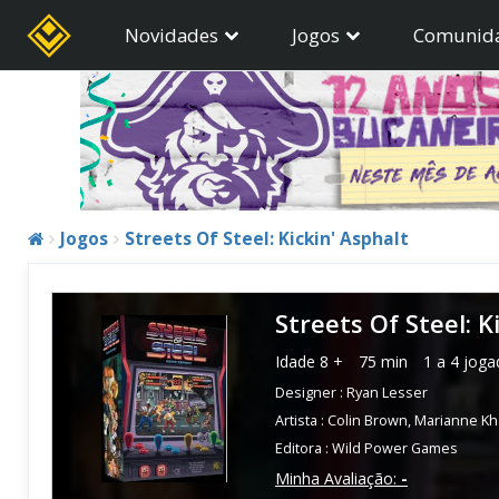
Novidades
Jogos
Comunid
Jogos
Streets Of Steel: Kickin' Asphalt
Streets Of Steel: K
Idade
8 +
75 min
1 a 4 joga
Designer :
Ryan Lesser
Artista :
Colin Brown
,
Marianne Kha
Editora :
Wild Power Games
Minha Avaliação:
-