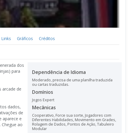
Links
Gráficos
Créditos
generada dos
injas) para
Dependência de Idioma
Moderado, precisa de uma planilha traduzida
ou cartas traduzidas.
s arcade de
Domínios
Jogos Expert
itos dados,
Mecânicas
ativações de
Cooperativo
,
Force sua sorte
,
Jogadores com
le aparece e
Diferentes Habilidades
,
Movimento em Grades
,
s. Chegue ao
Rolagem de Dados
,
Pontos de Ação
,
Tabuleiro
Modular