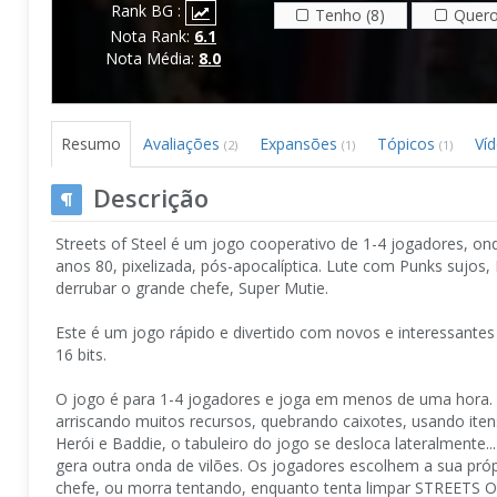
Rank BG :
Tenho (8)
Quero
Nota Rank:
6.1
Nota Média:
8.0
Resumo
Avaliações
Expansões
Tópicos
Ví
(2)
(1)
(1)
Descrição
Streets of Steel é um jogo cooperativo de 1-4 jogadores,
anos 80, pixelizada, pós-apocalíptica. Lute com Punks sujos, 
derrubar o grande chefe, Super Mutie.
Este é um jogo rápido e divertido com novos e interessante
16 bits.
O jogo é para 1-4 jogadores e joga em menos de uma hora. 
arriscando muitos recursos, quebrando caixotes, usando ite
Herói e Baddie, o tabuleiro do jogo se desloca lateralmente.
gera outra onda de vilões. Os jogadores escolhem a sua próp
chefe, ou morra tentando, enquanto tenta limpar STREETS 