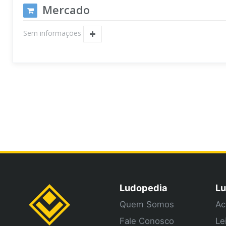
Mercado
Sem informações
Ludopedia
Lu
Quem Somos
Ac
Fale Conosco
Le