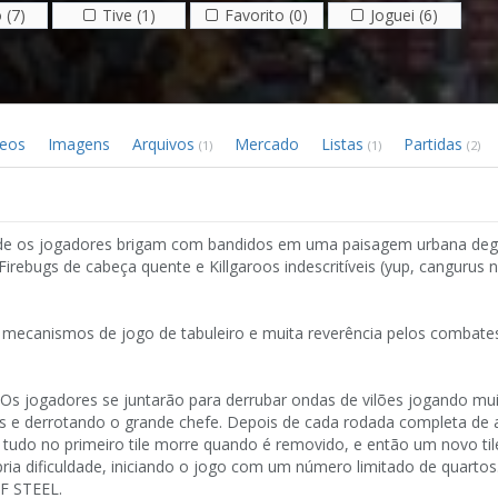
 (7)
Tive (1)
Favorito (0)
Joguei (6)
deos
Imagens
Arquivos
Mercado
Listas
Partidas
(1)
(1)
(2)
 onde os jogadores brigam com bandidos em uma paisagem urbana de
Firebugs de cabeça quente e Killgaroos indescritíveis (yup, cangurus n
s mecanismos de jogo de tabuleiro e muita reverência pelos combate
Os jogadores se juntarão para derrubar ondas de vilões jogando mu
ns e derrotando o grande chefe. Depois de cada rodada completa de 
.. tudo no primeiro tile morre quando é removido, e então um novo ti
ria dificuldade, iniciando o jogo com um número limitado de quarto
OF STEEL.