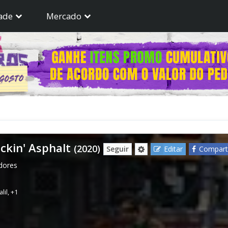
ade
Mercado
ickin' Asphalt
(2020)
Seguir
Editar
Comparti
dores
lil
,
+1