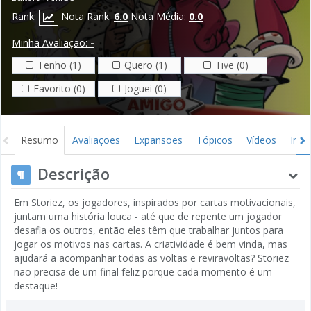
Rank:
Nota Rank:
6.0
Nota Média:
0.0
Minha Avaliação:
-
Tenho (1)
Quero (1)
Tive (0)
Favorito (0)
Joguei (0)
Resumo
Avaliações
Expansões
Tópicos
Vídeos
Ima
Descrição
Em Storiez, os jogadores, inspirados por cartas motivacionais,
juntam uma história louca - até que de repente um jogador
desafia os outros, então eles têm que trabalhar juntos para
jogar os motivos nas cartas. A criatividade é bem vinda, mas
ajudará a acompanhar todas as voltas e reviravoltas? Storiez
não precisa de um final feliz porque cada momento é um
destaque!