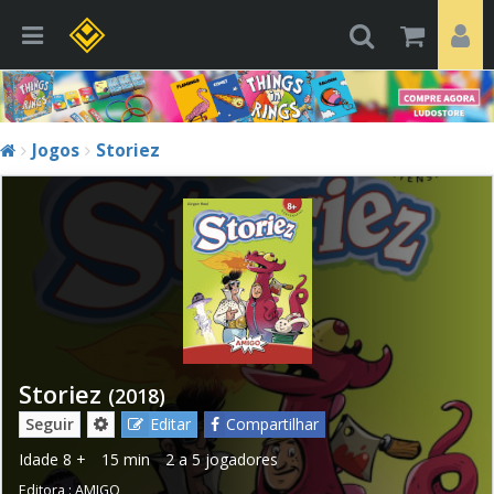
Jogos
Storiez
Storiez
(2018)
Seguir
Editar
Compartilhar
Idade
8 +
15 min
2 a 5 jogadores
Editora :
AMIGO