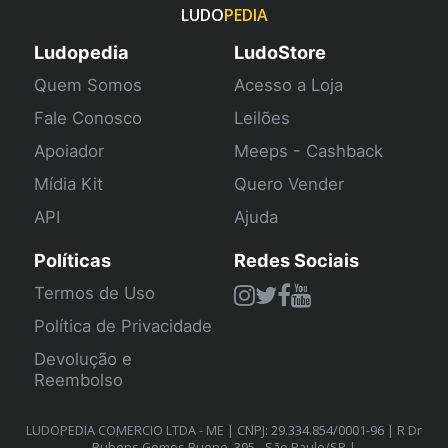
LUDO
PEDIA
Ludopedia
LudoStore
Quem Somos
Acesso a Loja
Fale Conosco
Leilões
Apoiador
Meeps - Cashback
Mídia Kit
Quero Vender
API
Ajuda
Políticas
Redes Sociais
Termos de Uso
Política de Privacidade
Devolução e
Reembolso
LUDOPEDIA COMERCIO LTDA - ME | CNPJ: 29.334.854/0001-96 | R Dr
Rubens Gomes Bueno, 395 - São Paulo/SP |