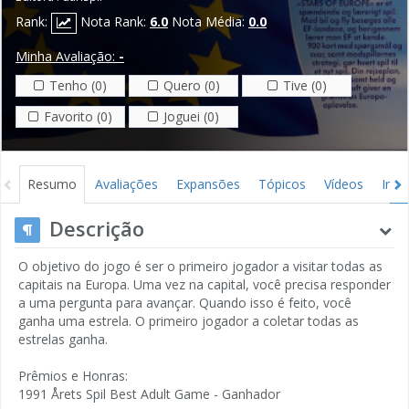
Rank:
Nota Rank:
6.0
Nota Média:
0.0
Minha Avaliação:
-
Tenho (0)
Quero (0)
Tive (0)
Favorito (0)
Joguei (0)
Resumo
Avaliações
Expansões
Tópicos
Vídeos
Ima
Descrição
O objetivo do jogo é ser o primeiro jogador a visitar todas as
capitais na Europa. Uma vez na capital, você precisa responder
a uma pergunta para avançar. Quando isso é feito, você
ganha uma estrela. O primeiro jogador a coletar todas as
estrelas ganha.
Prêmios e Honras:
1991 Årets Spil Best Adult Game - Ganhador