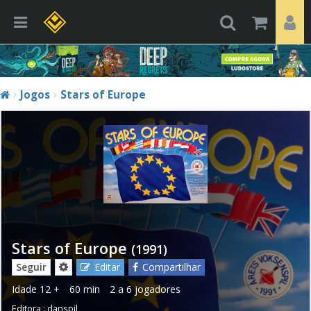
Jogos
Stars of Europe
Stars of Europe
(1991)
Seguir
Editar
Compartilhar
Idade
12 +
60 min
2 a 6 jogadores
Editora :
danspil