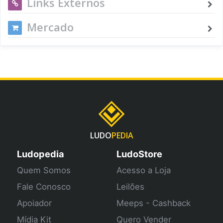
Links Externos
Mercado
LUDO
PEDIA
Ludopedia
LudoStore
Quem Somos
Acesso a Loja
Fale Conosco
Leilões
Apoiador
Meeps - Cashback
Mídia Kit
Quero Vender