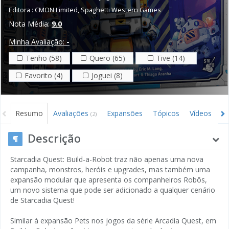
Editora :
CMON Limited
,
Spaghetti Western Games
Nota Média:
9.0
Minha Avaliação:
-
Tenho (58)
Quero (65)
Tive (14)
Favorito (4)
Joguei (8)
Resumo
Avaliações
Expansões
Tópicos
Vídeos
I
(2)
Gráficos
Créditos
Descrição
Starcadia Quest: Build-a-Robot traz não apenas uma nova
campanha, monstros, heróis e upgrades, mas também uma
expansão modular que apresenta os companheiros Robôs,
um novo sistema que pode ser adicionado a qualquer cenário
de Starcadia Quest!
Similar à expansão Pets nos jogos da série Arcadia Quest, em