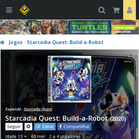
Jogos
Starcadia Quest: Build-a-Robot
Expande :
Starcadia Quest
Starcadia Quest: Build-a-Robot
(2020)
Seguir
Editar
Compartilhar
Idade
13 +
60 min
2 a 4 jogadores