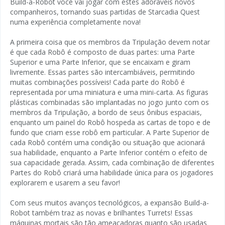
Build-a-Robot você vai jogar com estes adoráveis novos
companheiros, tornando suas partidas de Starcadia Quest
numa experiência completamente nova!
A primeira coisa que os membros da Tripulação devem notar
é que cada Robô é composto de duas partes: uma Parte
Superior e uma Parte Inferior, que se encaixam e giram
livremente. Essas partes são intercambiáveis, permitindo
muitas combinações possíveis! Cada parte do Robô é
representada por uma miniatura e uma mini-carta. As figuras
plásticas combinadas são implantadas no jogo junto com os
membros da Tripulação, a bordo de seus ônibus espaciais,
enquanto um painel do Robô hospeda as cartas de topo e de
fundo que criam esse robô em particular. A Parte Superior de
cada Robô contém uma condição ou situação que acionará
sua habilidade, enquanto a Parte Inferior contém o efeito de
sua capacidade gerada. Assim, cada combinação de diferentes
Partes do Robô criará uma habilidade única para os jogadores
explorarem e usarem a seu favor!
Com seus muitos avanços tecnológicos, a expansão Build-a-
Robot também traz as novas e brilhantes Turrets! Essas
máquinas mortais são tão ameaçadoras quanto são usadas