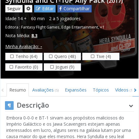
(2017)
Seguir
Editar
Compartilhar
Idade
14 +
60 min
2 a 5 jogadores
Editora :
Fantasy Flight Games
,
Edge Entertainment
,
+1
Nota Média:
8.3
Minha Avaliação:
-
Tenho (64)
Quero (48)
Tive (4)
Favorito (0)
Joguei (9)
Resumo
Avaliações
Expansões
Tópicos
Vídeos
(5)
(1)
Descrição
Embora 0-0-0 e BT-1 sirvam aos propósitos maliciosos do
Império Galáctico e os Jawa Scavengers estejam apenas
interessados em lucro, alguns seres na galáxia lutam por uma
causa maior do que eles mesmos. Hera Syndulla e seu leal