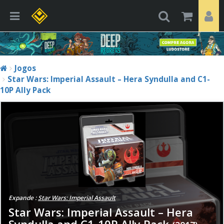
Jogos
Star Wars: Imperial Assault – Hera Syndulla and C1-
10P Ally Pack
Expande :
Star Wars: Imperial Assault
Star Wars: Imperial Assault – Hera
Syndulla and C1-10P Ally Pack