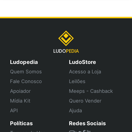
LUDO
PEDIA
Ludopedia
LudoStore
Quem Somos
Acesso a Loja
Fale Conosco
Leilões
Apoiador
Meeps - Cashback
Mídia Kit
Quero Vender
API
Ajuda
Políticas
Redes Sociais