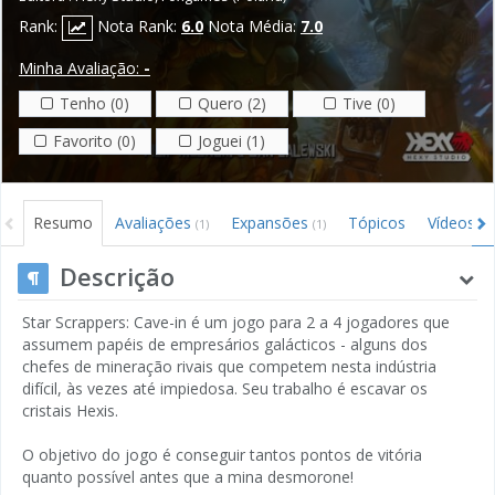
Rank:
Nota Rank:
6.0
Nota Média:
7.0
Minha Avaliação:
-
Tenho (0)
Quero (2)
Tive (0)
Favorito (0)
Joguei (1)
Resumo
Avaliações
Expansões
Tópicos
Vídeos
(1)
(1)
Descrição
Star Scrappers: Cave-in é um jogo para 2 a 4 jogadores que
assumem papéis de empresários galácticos - alguns dos
chefes de mineração rivais que competem nesta indústria
difícil, às vezes até impiedosa. Seu trabalho é escavar os
cristais Hexis.
O objetivo do jogo é conseguir tantos pontos de vitória
quanto possível antes que a mina desmorone!