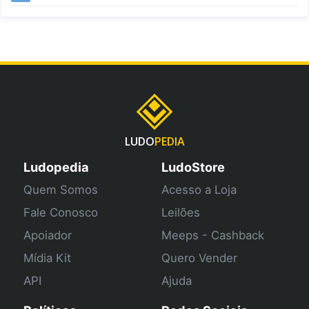
LUDO
PEDIA
Ludopedia
LudoStore
Quem Somos
Acesso a Loja
Fale Conosco
Leilões
Apoiador
Meeps - Cashback
Mídia Kit
Quero Vender
API
Ajuda