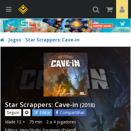
Jogos
Star Scrappers: Cave-in
Star Scrappers: Cave-in
(2018)
Seguir
Editar
Compartilhar
Idade
12 +
75 min
2 a 4 jogadores
Editora :
Hexy Studio
,
Foxgames (Poland)