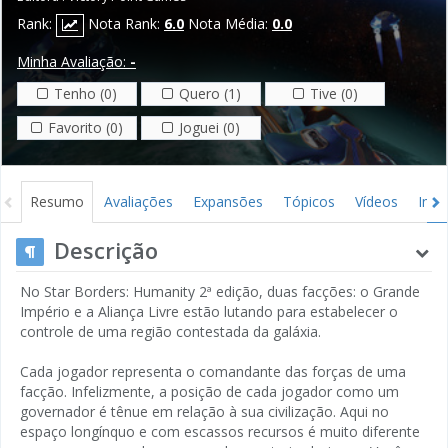
Rank:
Nota Rank:
6.0
Nota Média:
0.0
Minha Avaliação:
-
Tenho (0)
Quero (1)
Tive (0)
Favorito (0)
Joguei (0)
Resumo
Avaliações
Expansões
Tópicos
Vídeos
Ima
Descrição
No Star Borders: Humanity 2ª edição, duas facções: o Grande
Império e a Aliança Livre estão lutando para estabelecer o
controle de uma região contestada da galáxia.
Cada jogador representa o comandante das forças de uma
facção. Infelizmente, a posição de cada jogador como um
governador é tênue em relação à sua civilização. Aqui no
espaço longínquo e com escassos recursos é muito diferente