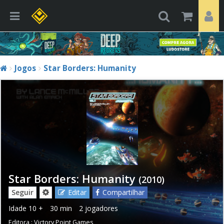
Jogos
Star Borders: Humanity
Star Borders: Humanity
(2010)
Seguir
Editar
Compartilhar
Idade
10 +
30 min
2 jogadores
Editora :
Victory Point Games