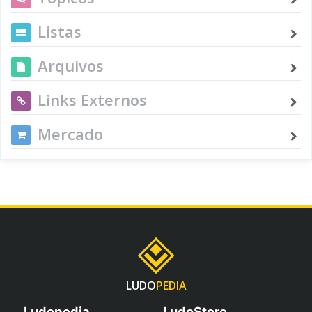
Listas
Arquivos
Links Externos
Mercado
LUDO
PEDIA
Ludopedia
LudoStore