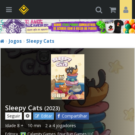
Jogos
Sleepy Cats
Sleepy Cats
(2023)
Seguir
Editar
Compartilhar
Idade
8 +
10 min
2 a 4 jogadores
Editora :
Calamity Games
,
Four Fun Games LLC