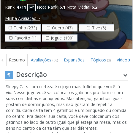
Rank:
4711
Nota Rank:
6.1
Nota Média:
6.2
Minha Avaliação:
-
Tenho (233)
Quero (43)
Tive (6)
Favorito (1)
Joguei (190)
Resumo
Avaliações
Expansões
Tópicos
Vídeos
(56)
(2)
(2
Descrição
Sleepy Cats com certeza é o jogo mais fofinho que você já
viu. Nesse jogo você vai colocar os gatinhos pra dormir com
suas comidinhas e brinquedos. Mas atenção, gatinhos iguais
gostam de dormir juntos, mas não gostam de repetir a
comida. Cada carta tem 4 gatinhos e um brinquedo ou comida
no centro. Pra descer sua carta, você deve colocar um dos
gatinhos ao lado de outro igual que já esteja na mesa, mas os
itens no centro da carta têm que ser diferentes.