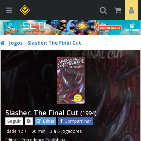
Jogos
Slasher: The Final Cut
Slasher: The Final Cut
(1994)
Seguir
Editar
Compartilhar
Idade
12 +
60 min
3 a 6 jogadores
Editora :
Precedence Publishing