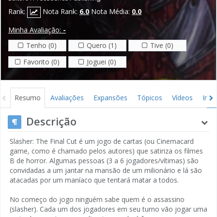
Rank:
Nota Rank:
6.0
Nota Média:
0.0
Minha Avaliação:
-
Tenho (0)
Quero (1)
Tive (0)
Favorito (0)
Joguei (0)
Resumo
Avaliações
Expansões
Tópicos
Vídeos
Ima
Descrição
Slasher: The Final Cut é um jogo de cartas (ou Cinemacard
game, como é chamado pelos autores) que satiriza os filmes
B de horror. Algumas pessoas (3 a 6 jogadores/vítimas) são
convidadas a um jantar na mansão de um milionário e lá são
atacadas por um maníaco que tentará matar a todos.
No começo do jogo ninguém sabe quem é o assassino
(slasher). Cada um dos jogadores em seu turno vão jogar uma