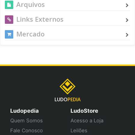
Arquivos
Links Externos
Mercado
LUDO
PEDIA
Ludopedia
LudoStore
Quem Somos
Acesso a Loja
Fale Conosco
Leilões