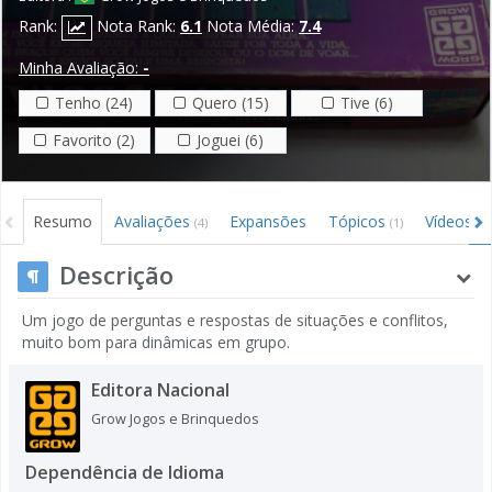
Rank:
Nota Rank:
6.1
Nota Média:
7.4
Minha Avaliação:
-
Tenho (24)
Quero (15)
Tive (6)
Favorito (2)
Joguei (6)
Resumo
Avaliações
Expansões
Tópicos
Vídeos
(4)
(1)
Descrição
Um jogo de perguntas e respostas de situações e conflitos,
muito bom para dinâmicas em grupo.
Editora Nacional
Grow Jogos e Brinquedos
Dependência de Idioma