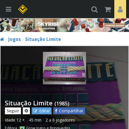
Jogos
Situação Limite
Situação Limite
(1985)
Seguir
Editar
Compartilhar
Idade
12 +
45 min
2 a 6 jogadores
Editora :
Grow Jogos e Brinquedos