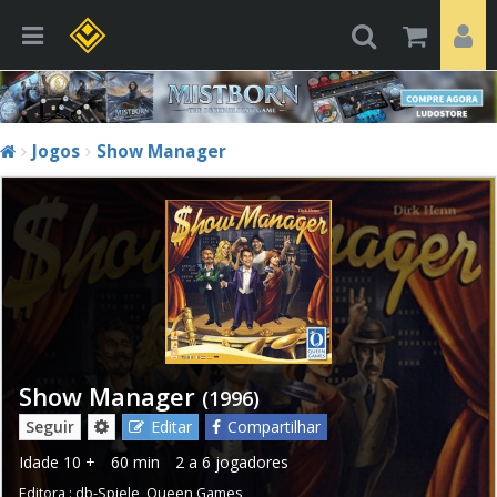
Jogos
Show Manager
Show Manager
(1996)
Seguir
Editar
Compartilhar
Idade
10 +
60 min
2 a 6 jogadores
Editora :
db-Spiele
,
Queen Games