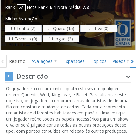
Rank:
Nota Rank:
6.1
Nota Média:
7.8
Minha Avaliação:
-
Tenho (7)
Quero (15)
Tive (0)
Favorito (0)
Joguei (2)
Resumo
Avaliações
Expansões
Tópicos
Vídeos
(3)
(1)
Descrição
Os jogadores colocam juntos quatro shows em qualquer
ordem: Queenie, Wolf, King Lear, e Ballet. Para alcançar este
objetivo, os jogadores compram cartas de artistas de de uma
fila em constante mudança de cartas. Cada carta representa
um artista de diferentes habilidades em papéis. Uma vez que
um jogador reúne todos os papéis necessários para um show,
o valor será julgado contra todas as outras produções desse
tipo, com pontos atribuídos em relação às outras produções.