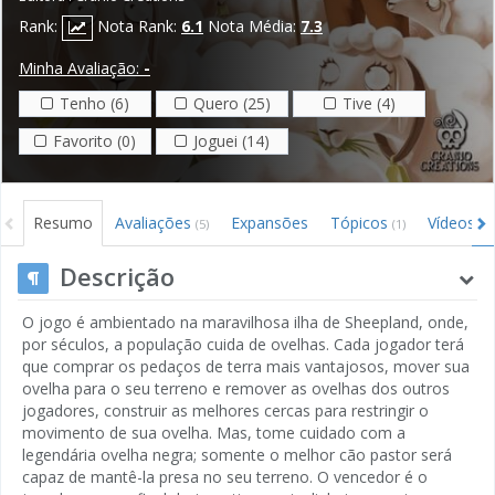
Rank:
Nota Rank:
6.1
Nota Média:
7.3
Minha Avaliação:
-
Tenho (6)
Quero (25)
Tive (4)
Favorito (0)
Joguei (14)
Resumo
Avaliações
Expansões
Tópicos
Vídeos
(5)
(1)
(5)
Descrição
O jogo é ambientado na maravilhosa ilha de Sheepland, onde,
por séculos, a população cuida de ovelhas. Cada jogador terá
que comprar os pedaços de terra mais vantajosos, mover sua
ovelha para o seu terreno e remover as ovelhas dos outros
jogadores, construir as melhores cercas para restringir o
movimento de sua ovelha. Mas, tome cuidado com a
legendária ovelha negra; somente o melhor cão pastor será
capaz de mantê-la presa no seu terreno. O vencedor é o