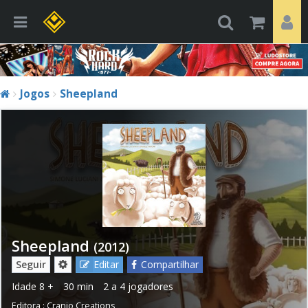
Jogos
Sheepland
Sheepland
(2012)
Seguir
Editar
Compartilhar
Idade
8 +
30 min
2 a 4 jogadores
Editora :
Cranio Creations