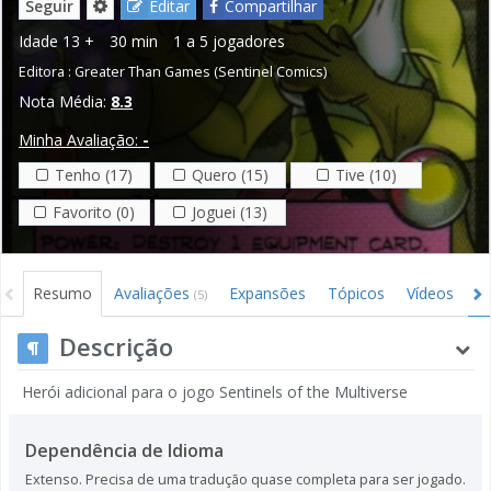
Seguir
Editar
Compartilhar
Idade
13 +
30 min
1 a 5 jogadores
Editora :
Greater Than Games (Sentinel Comics)
Nota Média:
8.3
Minha Avaliação:
-
Tenho (17)
Quero (15)
Tive (10)
Favorito (0)
Joguei (13)
Resumo
Avaliações
Expansões
Tópicos
Vídeos
I
(5)
Descrição
Herói adicional para o jogo Sentinels of the Multiverse
Dependência de Idioma
Extenso. Precisa de uma tradução quase completa para ser jogado.