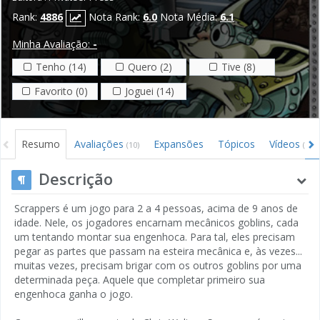
Rank:
4886
Nota Rank:
6.0
Nota Média:
6.1
Minha Avaliação:
-
Tenho (14)
Quero (2)
Tive (8)
Favorito (0)
Joguei (14)
Resumo
Avaliações
Expansões
Tópicos
Vídeos
(10)
(2)
Descrição
Scrappers é um jogo para 2 a 4 pessoas, acima de 9 anos de
idade. Nele, os jogadores encarnam mecânicos goblins, cada
um tentando montar sua engenhoca. Para tal, eles precisam
pegar as partes que passam na esteira mecânica e, às vezes...
muitas vezes, precisam brigar com os outros goblins por uma
determinada peça. Aquele que completar primeiro sua
engenhoca ganha o jogo.