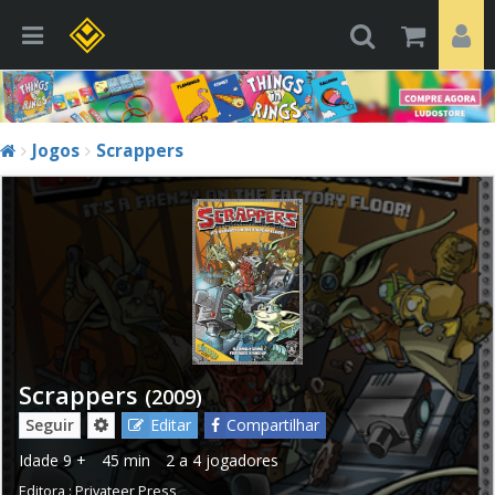
Jogos
Scrappers
Scrappers
(2009)
Seguir
Editar
Compartilhar
Idade
9 +
45 min
2 a 4 jogadores
Editora :
Privateer Press