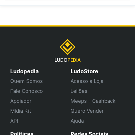
LUDO
PEDIA
Ludopedia
LudoStore
Quem Somos
Acesso a Loja
Fale Conosco
Leilões
Apoiador
Meeps - Cashback
Mídia Kit
Quero Vender
API
Ajuda
Políticas
Redes Sociais