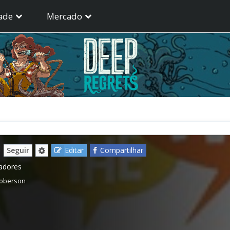
ade
Mercado
)
Seguir
Editar
Compartilhar
gadores
Roberson