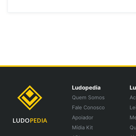
Ludopedia
Lu
Quem Somos
Ac
Fale Conosco
Le
Apoiador
Me
LUDO
PEDIA
Mídia Kit
Qu