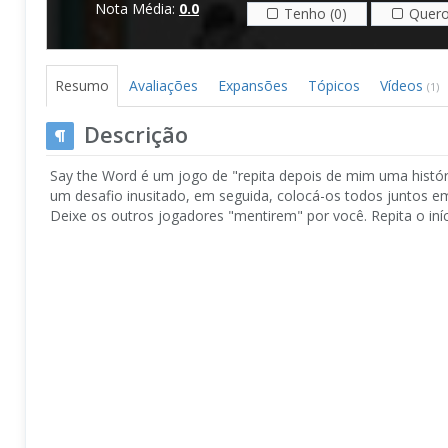
Nota Média:
0.0
Tenho (0)
Quero
Resumo
Avaliações
Expansões
Tópicos
Vídeos
(1)
Descrição
Say the Word é um jogo de "repita depois de mim uma histór
um desafio inusitado, em seguida, colocá-os todos juntos e
Deixe os outros jogadores "mentirem" por você. Repita o iníci