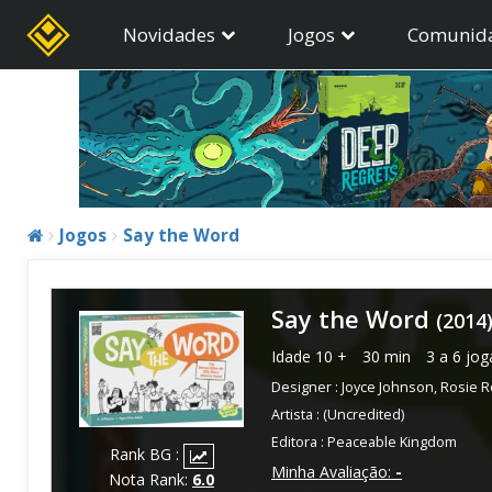
Novidades
Jogos
Comunid
Jogos
Say the Word
Say the Word
(2014
Idade
10 +
30 min
3 a 6 jo
Designer :
Joyce Johnson
,
Rosie 
Artista :
(Uncredited)
Editora :
Peaceable Kingdom
Rank BG :
Minha Avaliação:
-
Nota Rank:
6.0