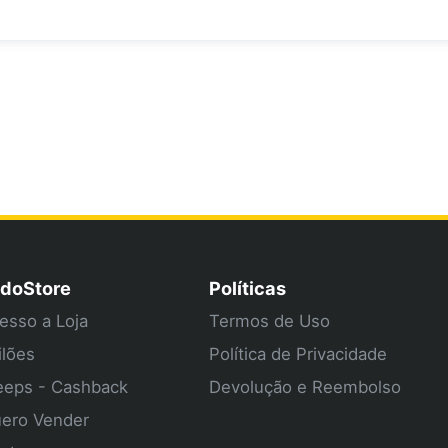
doStore
Políticas
esso a Loja
Termos de Uso
ilões
Política de Privacidade
eps - Cashback
Devolução e Reembolso
ero Vender