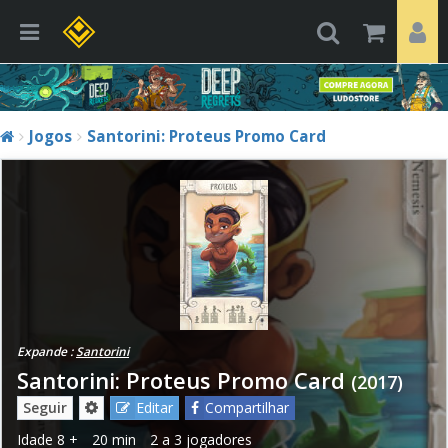
Jogos
Santorini: Proteus Promo Card
Expande :
Santorini
Santorini: Proteus Promo Card
(2017)
Seguir
Editar
Compartilhar
Idade
8 +
20 min
2 a 3 jogadores