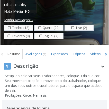
Editora :
Roxley
Nota Média:
9.0
Minha Avaliação:
-
Tenho (12)
Quero (22)
Tive (2)
Favorito (0)
Joguei (7)
Resumo
Avaliações
Expansões
Tópicos
Vídeos
I
(2)
Descrição
Setup: ao colocar seus Trabalhadores, coloque 3 da sua cor.
Seu movimento: após o movimento do trabalhador, coloque
um dos seus outros trabalhadores para o espaço que acabou
de sair.
Proibições: Circe, Nemesis.
Dependência de Idioma