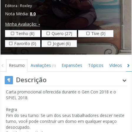
Editora :
Roxley
Nota Média:
8.0
Minha Avaliação:
-
Tenho (8)
Quero (27)
Tive (0)
Favorito (0)
Joguei (6)
Resumo
Avaliações
Expansões
Tópicos
Vídeos
I
(1)
Descrição
Carta promocional oferecida durante o Gen Con 2018 e o
SPIEL 2018.
Regra
Fim do seu turno: Se um dos seus trabalhadores descer neste
turno, você pode construir um domo em qualquer espaço
desocupado.