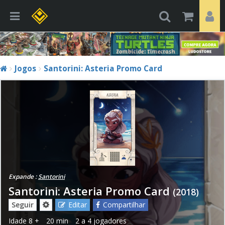
Jogos
Santorini: Asteria Promo Card
Expande :
Santorini
Santorini: Asteria Promo Card
(2018)
Seguir
Editar
Compartilhar
Idade
8 +
20 min
2 a 4 jogadores