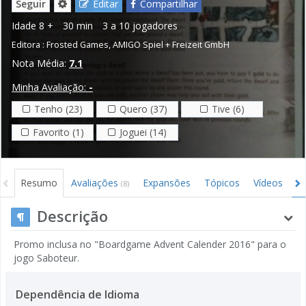
Seguir
Editar
Compartilhar
Idade
8 +
30 min
3 a 10 jogadores
Editora :
Frosted Games
,
AMIGO Spiel + Freizeit GmbH
Nota Média:
7.1
Minha Avaliação:
-
Tenho (23)
Quero (37)
Tive (6)
Favorito (1)
Joguei (14)
Resumo
Avaliações
Expansões
Tópicos
Vídeos
I
(8)
Descrição
Promo inclusa no "Boardgame Advent Calender 2016" para o
jogo Saboteur.
Dependência de Idioma