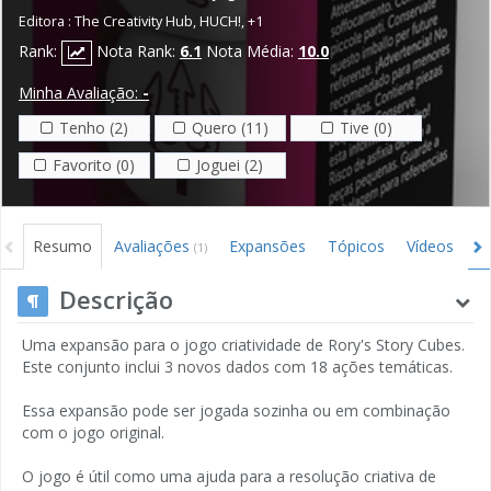
Editora :
The Creativity Hub
,
HUCH!
,
+1
Rank:
Nota Rank:
6.1
Nota Média:
10.0
Minha Avaliação:
-
Tenho (2)
Quero (11)
Tive (0)
Favorito (0)
Joguei (2)
Resumo
Avaliações
Expansões
Tópicos
Vídeos
I
(1)
Gráficos
Créditos
Descrição
Uma expansão para o jogo criatividade de Rory's Story Cubes.
Este conjunto inclui 3 novos dados com 18 ações temáticas.
Essa expansão pode ser jogada sozinha ou em combinação
com o jogo original.
O jogo é útil como uma ajuda para a resolução criativa de