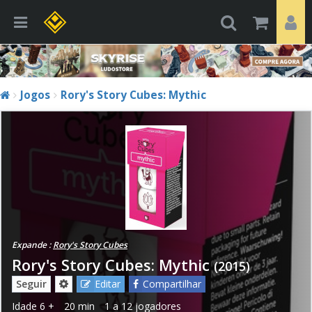
Jogos
Rory's Story Cubes: Mythic
Expande :
Rory's Story Cubes
Rory's Story Cubes: Mythic
(2015)
Seguir
Editar
Compartilhar
Idade
6 +
20 min
1 a 12 jogadores