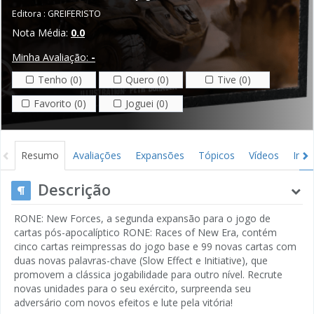
Editora :
GREIFERISTO
Nota Média:
0.0
Minha Avaliação:
-
Tenho (0)
Quero (0)
Tive (0)
Favorito (0)
Joguei (0)
Resumo
Avaliações
Expansões
Tópicos
Vídeos
Ima
Descrição
RONE: New Forces, a segunda expansão para o jogo de
cartas pós-apocalíptico RONE: Races of New Era, contém
cinco cartas reimpressas do jogo base e 99 novas cartas com
duas novas palavras-chave (Slow Effect e Initiative), que
promovem a clássica jogabilidade para outro nível. Recrute
novas unidades para o seu exército, surpreenda seu
adversário com novos efeitos e lute pela vitória!