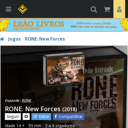
Jogos
RONE: New Forces
Expande :
RONE
RONE: New Forces
(2018)
Seguir
Editar
Compartilhar
Idade
14 +
55 min
2 a 4 jogadores