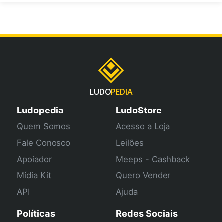
LUDO
PEDIA
Ludopedia
LudoStore
Quem Somos
Acesso a Loja
Fale Conosco
Leilões
Apoiador
Meeps - Cashback
Mídia Kit
Quero Vender
API
Ajuda
Políticas
Redes Sociais