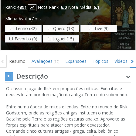
Rank:
4891
Nota Rank:
6.0
Nota Média:
6.1
Minha Avaliação:
-
Tenho (32)
Quero (18)
Tive (9)
Favorito (0)
Joguei (15)
Resumo
Avaliações
Expansões
Tópicos
Vídeos
(10)
Descrição
O clássico jogo de Risk em proporções míticas. Exércitos e
deuses lutam por dominação da antiga Terra e do submundo.
Entre numa época de mitos e lendas. Entre no mundo de Risk:
Godstorm, onde as religiões antigas instituem o medo.
Batalhe pela Terra e as regiões escuras abaixo. Aproveite as
forças espirituais para atacar com poder devastador.
Comande cinco culturas antigas - grega, celta, babilônico,