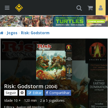
Jogos
Risk: Godstorm
Risk: Godstorm
(2004)
Seguir
Editar
Compartilhar
Idade
10 +
120 min
2 a 5 jogadores
Editora :
Avalon Hill (Hasbro)