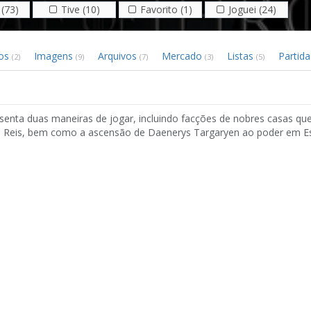
(73)
Tive (10)
Favorito (1)
Joguei (24)
eos
Imagens
Arquivos
Mercado
Listas
Partid
(2)
(9)
(7)
(3)
(5)
senta duas maneiras de jogar, incluindo facções de nobres casas qu
co Reis, bem como a ascensão de Daenerys Targaryen ao poder em E