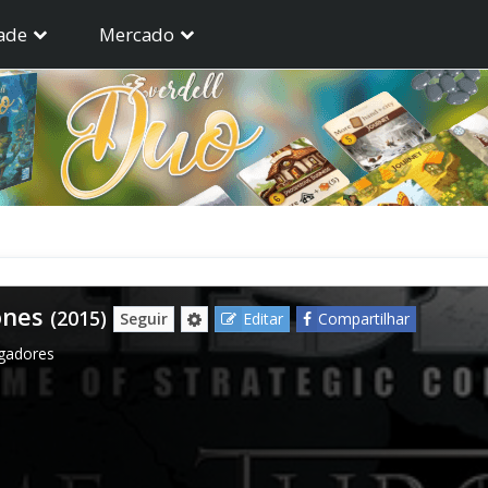
ade
Mercado
ones
(2015)
Seguir
Editar
Compartilhar
ogadores