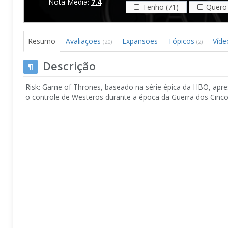
Nota Média:
7.4
Tenho (71)
Quero 
Resumo
Avaliações
Expansões
Tópicos
Víd
(20)
(2)
Descrição
Risk: Game of Thrones, baseado na série épica da HBO, apre
o controle de Westeros durante a época da Guerra dos Cin