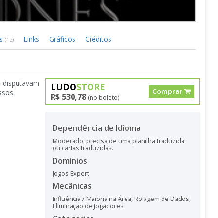
as
Links
Gráficos
Créditos
(12)
e disputavam
LUDO
STORE
Comprar
ssos.
R$ 530,78
(no boleto)
Dependência de Idioma
Moderado, precisa de uma planilha traduzida
ou cartas traduzidas.
Domínios
Jogos Expert
Mecânicas
Influência / Maioria na Área
,
Rolagem de Dados
,
Eliminação de Jogadores