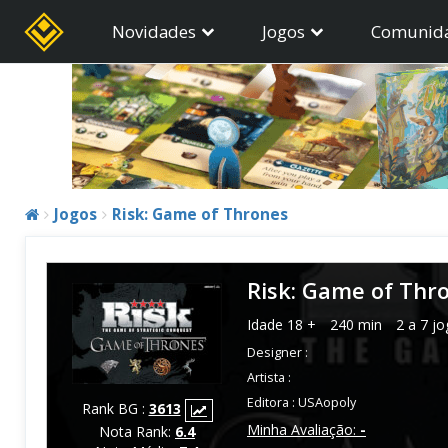
Novidades
Jogos
Comunid
Jogos
Risk: Game of Thrones
Risk: Game of Thr
Idade
18 +
240 min
2 a 7 j
Designer :
Artista :
Editora :
USAopoly
Rank BG :
3613
Minha Avaliação:
-
Nota Rank:
6.4