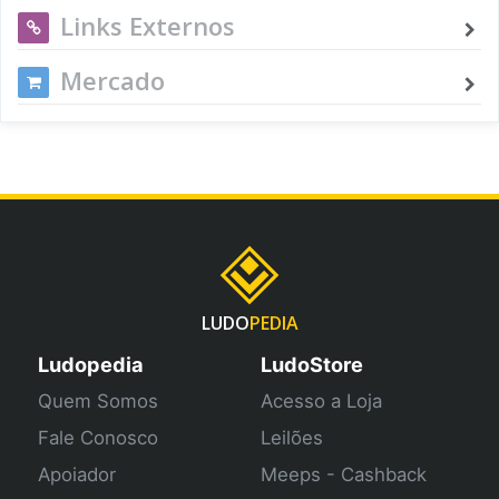
Links Externos
Mercado
LUDO
PEDIA
Ludopedia
LudoStore
Quem Somos
Acesso a Loja
Fale Conosco
Leilões
Apoiador
Meeps - Cashback