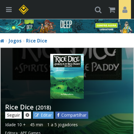
Jogos
Rice Dice
Rice Dice
(2018)
Seguir
Editar
Compartilhar
Idade
10 +
45 min
1 a 5 jogadores
Editora :
APE Games