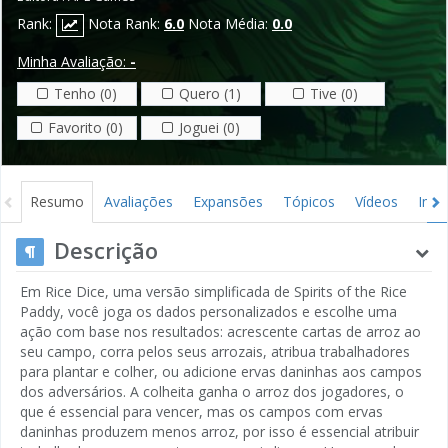
Rank:
Nota Rank:
6.0
Nota Média:
0.0
Minha Avaliação:
-
Tenho (0)
Quero (1)
Tive (0)
Favorito (0)
Joguei (0)
Resumo
Avaliações
Expansões
Tópicos
Vídeos
Ima
Descrição
Em Rice Dice, uma versão simplificada de Spirits of the Rice
Paddy, você joga os dados personalizados e escolhe uma
ação com base nos resultados: acrescente cartas de arroz ao
seu campo, corra pelos seus arrozais, atribua trabalhadores
para plantar e colher, ou adicione ervas daninhas aos campos
dos adversários. A colheita ganha o arroz dos jogadores, o
que é essencial para vencer, mas os campos com ervas
daninhas produzem menos arroz, por isso é essencial atribuir