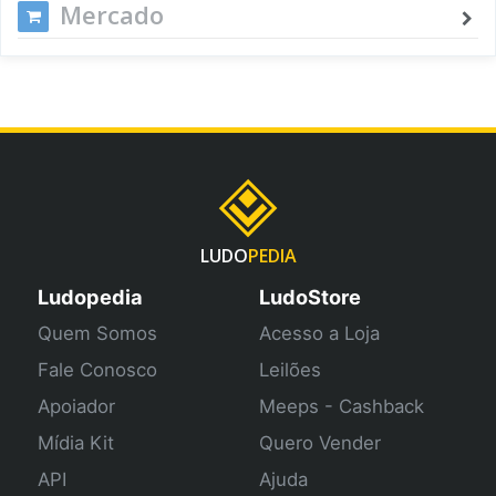
Mercado
LUDO
PEDIA
Ludopedia
LudoStore
Quem Somos
Acesso a Loja
Fale Conosco
Leilões
Apoiador
Meeps - Cashback
Mídia Kit
Quero Vender
API
Ajuda