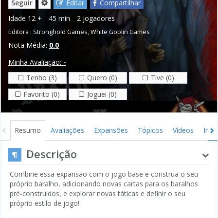
Seguir
Editar
Compartilhar
Idade
12 +
45 min
2 jogadores
Editora :
Stronghold Games
,
White Goblin Games
Nota Média:
0.0
Minha Avaliação:
-
Tenho (3)
Quero (0)
Tive (0)
Favorito (0)
Joguei (0)
Resumo
Avaliações
Expansões
Tópicos
Vídeos
Ima
Descrição
Combine essa expansão com o jogo base e construa o seu
próprio baralho, adicionando novas cartas para os baralhos
pré-construídos, e explorar novas táticas e definir o seu
próprio estilo de jogo!