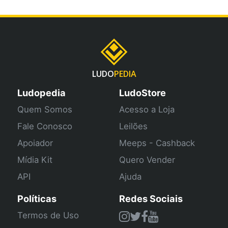
LUDO
PEDIA
Ludopedia
LudoStore
Quem Somos
Acesso a Loja
Fale Conosco
Leilões
Apoiador
Meeps - Cashback
Mídia Kit
Quero Vender
API
Ajuda
Políticas
Redes Sociais
Termos de Uso