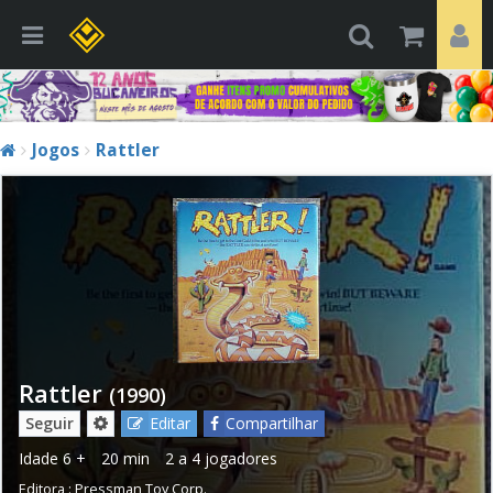
Jogos
Rattler
Rattler
(1990)
Seguir
Editar
Compartilhar
Idade
6 +
20 min
2 a 4 jogadores
Editora :
Pressman Toy Corp.