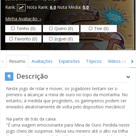
Rank:
Nota Rank:
6.0
Nota Média:
0.0
Minha Avaliação:
-
Tenho (0)
Quero (0)
Tive (0)
Favorito (0)
Joguei (0)
Resumo
Avaliações
Expansões
Tópicos
Vídeos
I
(1)
Descrição
Neste jogo de rolar e mover, os jogadores tentam ser o
primeiro a alcançar a mina de ouro no topo da montanha. No
entanto, à medida que progridem, os garimpeiros podem ser
enviados aleatoriamente de volta pelo dispositivo mecânico!
Na parte de trás da caixa:
"É uma viagem emocionante para Mina de Ouro Perdida neste
jogo cheio de suspense. Mova seu mineiro até o alto na trilha