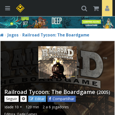
Jogos
Railroad Tycoon: The Boardgame
Railroad Tycoon: The Boardgame
(2005)
Seguir
Editar
Compartilhar
Idade
10 +
120 min
2 a 6 jogadores
Editora :
Eagle Games