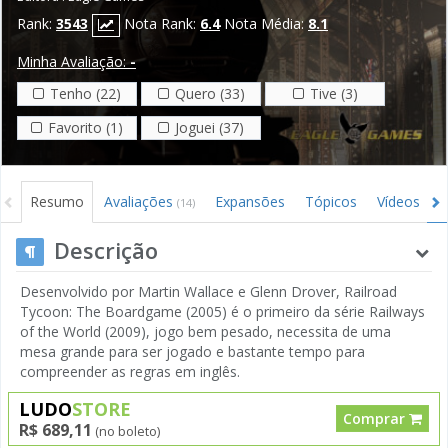
Rank:
3543
Nota Rank:
6.4
Nota Média:
8.1
Minha Avaliação:
-
Tenho (22)
Quero (33)
Tive (3)
Favorito (1)
Joguei (37)
Resumo
Avaliações
Expansões
Tópicos
Vídeos
(14)
Descrição
Desenvolvido por Martin Wallace e Glenn Drover, Railroad
Tycoon: The Boardgame (2005) é o primeiro da série Railways
of the World (2009), jogo bem pesado, necessita de uma
mesa grande para ser jogado e bastante tempo para
compreender as regras em inglês.
LUDO
STORE
Comprar
R$ 689,11
(no boleto)