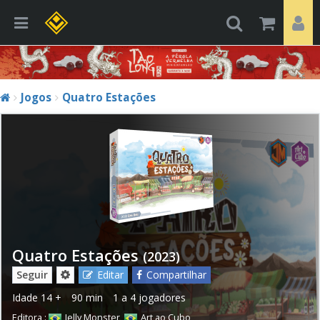
Jogos
Quatro Estações
Quatro Estações
(2023)
Seguir
Editar
Compartilhar
Idade
14 +
90 min
1 a 4 jogadores
Editora :
Jelly Monster
,
Art ao Cubo