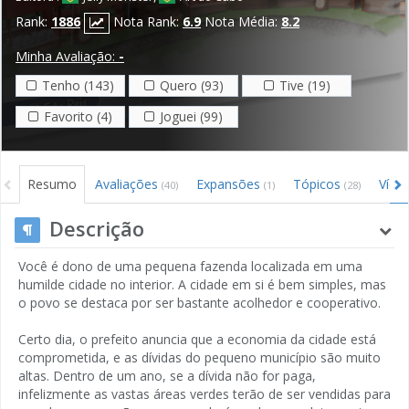
Rank:
1886
Nota Rank:
6.9
Nota Média:
8.2
Minha Avaliação:
-
Tenho (143)
Quero (93)
Tive (19)
Favorito (4)
Joguei (99)
Resumo
Avaliações
Expansões
Tópicos
Víde
(40)
(1)
(28)
Descrição
Você é dono de uma pequena fazenda localizada em uma
humilde cidade no interior. A cidade em si é bem simples, mas
o povo se destaca por ser bastante acolhedor e cooperativo.
Certo dia, o prefeito anuncia que a economia da cidade está
comprometida, e as dívidas do pequeno município são muito
altas. Dentro de um ano, se a dívida não for paga,
infelizmente as vastas áreas verdes terão de ser vendidas para