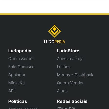
LUDO
PEDIA
Ludopedia
LudoStore
Quem Somos
Acesso a Loja
Fale Conosco
Leilões
Apoiador
Meeps - Cashback
Mídia Kit
Quero Vender
API
Ajuda
Políticas
Redes Sociais